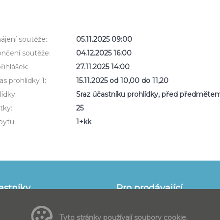
ájení soutěže:
05.11.2025 09:00
nčení soutěže:
04.12.2025 16:00
řihlášek:
27.11.2025 14:00
s prohlídky 1:
15.11.2025 od 10,00 do 11,20
ídky:
Sraz účastníku prohlídky, před předměte
tky:
25
bytu:
1+kk
astníky
Pro prodávající
 pro nakupující
informace pro prodávající
častnit
Všeobecné obchodní podmínk
Tyto stránky používají soubory cookie.