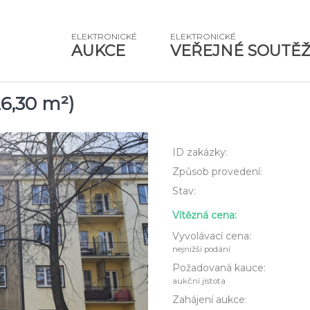
ELEKTRONICKÉ
ELEKTRONICKÉ
AUKCE
VEŘEJNÉ SOUTĚ
26,30 m²)
ID zakázky:
Způsob provedení:
Stav:
Vítězná cena:
Vyvolávací cena:
nejnižší podání
Požadovaná kauce:
aukční jistota
Zahájení aukce: