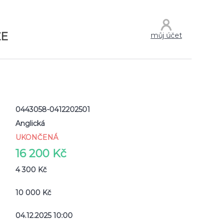
ŽE
můj účet
0443058-0412202501
Anglická
UKONČENÁ
16 200 Kč
4 300 Kč
10 000 Kč
04.12.2025 10:00