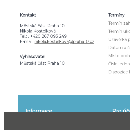
Kontakt
Termíny
Termín zah
Městská část Praha 10
Nikola Kostelková
Termín uko
Tel.: , +420 267 093 249
Uzávěrka p
E-mail:
nikola.kostelkova@praha10.cz
Datum a ča
Místo prohl
Vyhlašovatel
Městská část Praha 10
Číslo jedno
Dispozice 
Informace
Pro úč
o portálu
informace
Funkce
Jak se ú