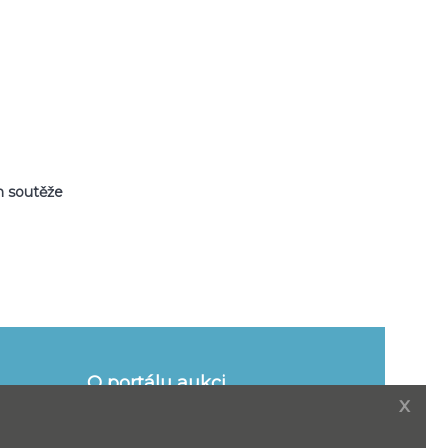
m soutěže
O portálu aukci
x
naše služby
y pro
Adresáře