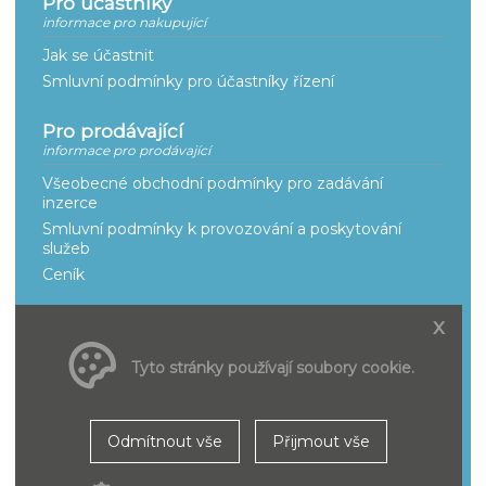
Pro účastníky
informace pro nakupující
Jak se účastnit
Smluvní podmínky pro účastníky řízení
Pro prodávající
informace pro prodávající
Všeobecné obchodní podmínky pro zadávání
inzerce
Smluvní podmínky k provozování a poskytování
služeb
Ceník
O portálu aukci
x
naše služby
Tyto stránky používají soubory cookie.
Adresáře
Nejčastější dotazy
Slovník pojmů
Odmítnout vše
Přijmout vše