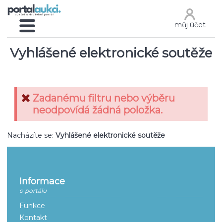
můj účet
Vyhlášené elektronické soutěže
Zadanému filtru nebo výběru
neodpovídá žádná položka.
Nacházíte se:
Vyhlášené elektronické soutěže
Informace
o portálu
Funkce
Kontakt