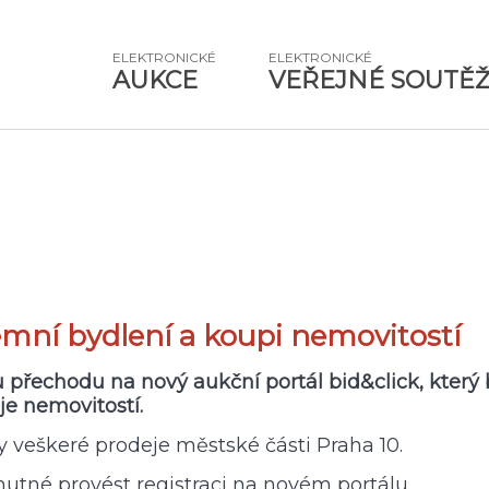
ELEKTRONICKÉ
ELEKTRONICKÉ
AUKCE
VEŘEJNÉ SOUTĚ
mní bydlení a koupi nemovitostí
řechodu na nový aukční portál bid&click, který b
je nemovitostí.
 veškeré prodeje městské části Praha 10.
nutné provést registraci na novém portálu