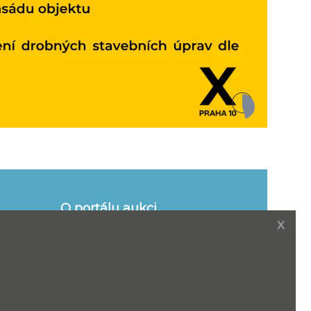
O portálu aukci
naše služby
x
y pro
Adresáře
Nejčastější dotazy
ání a
Slovník pojmů