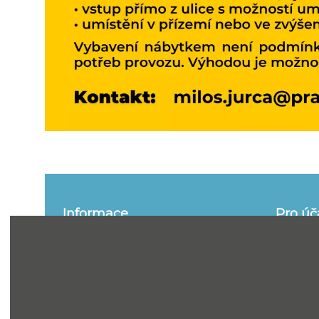
Informace
Pro úč
o portálu
informace
Funkce
Jak se ú
Kontakt
Smluvní 
řízení
Zpracování osobních údajů