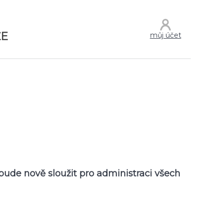
ŽE
můj účet
ude nově sloužit pro administraci všech