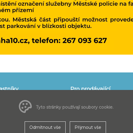
astníky
Pro prodávající
 pro nakupující
informace pro prodávající
častnit
Všeobecné obchodní podmínk
Tyto stránky používají soubory cookie.
zadávání inzerce
podmínky pro účastníky
Smluvní podmínky k provozov
poskytování služeb
Odmítnout vše
Přijmout vše
Ceník