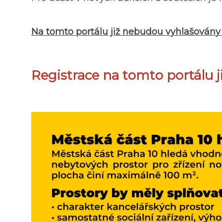
Na tomto portálu již nebudou vyhlašovány
Registrace na tomto portálu 