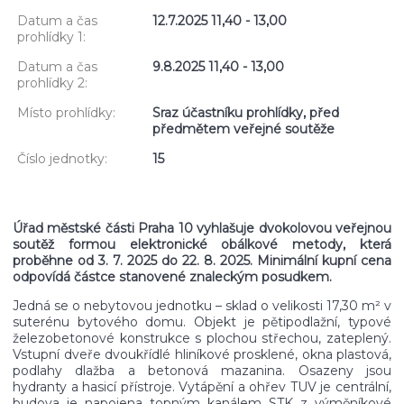
Datum a čas
12.7.2025 11,40 - 13,00
prohlídky 1:
Datum a čas
9.8.2025 11,40 - 13,00
prohlídky 2:
Místo prohlídky:
Sraz účastníku prohlídky, před
předmětem veřejné soutěže
Číslo jednotky:
15
Úřad městské části Praha 10 vyhlašuje dvokolovou veřejnou
soutěž formou elektronické obálkové metody, která
proběhne od 3. 7. 2025 do 22. 8. 2025. Minimální kupní cena
odpovídá částce stanovené znaleckým posudkem.
Jedná se o nebytovou jednotku – sklad o velikosti 17,30 m² v
suterénu bytového domu. Objekt je pětipodlažní, typové
železobetonové konstrukce s plochou střechou, zateplený.
Vstupní dveře dvoukřídlé hliníkové prosklené, okna plastová,
podlahy dlažba a betonová mazanina. Osazeny jsou
hydranty a hasicí přístroje. Vytápění a ohřev TUV je centrální,
budova je napojena topným kanálem STK z výměníkové