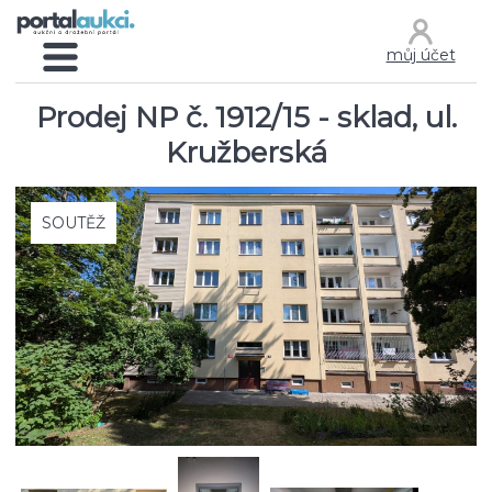
můj účet
Prodej NP č. 1912/15 - sklad, ul.
Kružberská
SOUTĚŽ