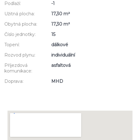
Podlaží:
-1
Užitná plocha:
17,30 m²
Obytná plocha:
17,30 m²
Číslo jednotky:
15
Topení:
dálkové
Rozvod plynu:
individuální
Příjezdová
asfaltová
komunikace:
Doprava:
MHD