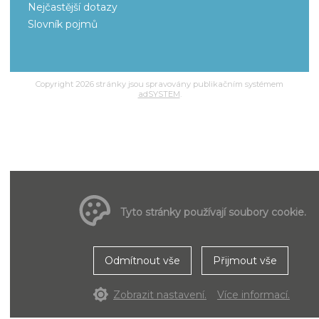
Nejčastější dotazy
Slovník pojmů
Copyright 2026 stránky jsou spravovány publikačním systémem
adSYSTEM
.
Tyto stránky používají soubory cookie.
Odmítnout vše
Přijmout vše
Zobrazit nastavení.
Více informací.