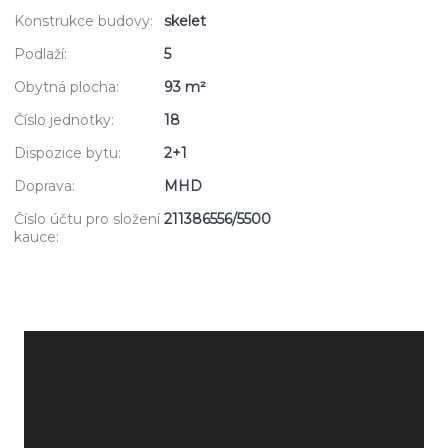
Konstrukce budovy:
skelet
Podlaží:
5
Obytná plocha:
93 m²
Číslo jednotky:
18
Dispozice bytu:
2+1
Doprava:
MHD
Číslo účtu pro složení
211386556/5500
kauce: