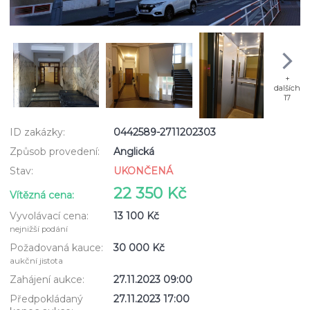
+
dalších
17
ID zakázky:
0442589-2711202303
Způsob provedení:
Anglická
Stav:
UKONČENÁ
22 350 Kč
Vítězná cena:
Vyvolávací cena:
13 100 Kč
nejnižší podání
Požadovaná kauce:
30 000 Kč
aukční jistota
Zahájení aukce:
27.11.2023 09:00
Předpokládaný
27.11.2023 17:00