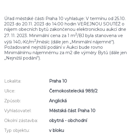
Úřad městské části Praha 10 vyhlašuje: V termínu od 25.10.
2023 do 20.11. 2023 do 14:00 hodin VEŘEJNOU SOUTĚŽ o
nájem obecních bytů zakončenou elektronickou aukcí dne
2
27. 11. 2023. Minimální cena za 1 m
/BJ byla stanovena ve
2
výši 140,-Kč/m
/měsíc (dále jen „Minimální nájemné“).
Požadované nejnižší podání v Aukci bude rovno
Minimálnímu nájemnému za m2 dle výměry Bytů (dále jen
„Nejnižší podání“).
Lokalita:
Praha 10
Ulice:
Černokostelecká 989/2
Způsob:
Anglická
Vyhlašovatel:
Městská část Praha 10
Okolní zástavba:
obytná - obchodní
Typ objektu:
v bloku