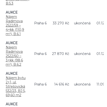
B.5.3
AUKCE
Nájem
Radimova
Praha 6
33 270 Kč
ukončená
01.12.
2522/59 –
4+kk (110,9
m²), B.6.1
AUKCE
Nájem
Radimova
Praha 6
27 870 Kč
ukončená
01.12.
2522/60 –
3+kk (98,6
m²), B.6.2
AUKCE
Nájem bytu
2+1, ul.
Praha 6
14 616 Kč
ukončená
11.09.
Střešovická
532/23, BJ 5,
69,60 m2
AUKCE