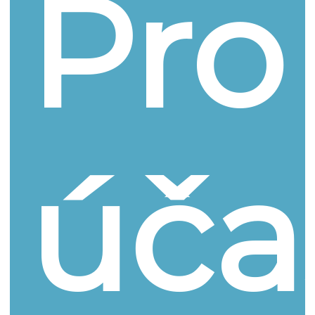
Pro
úča