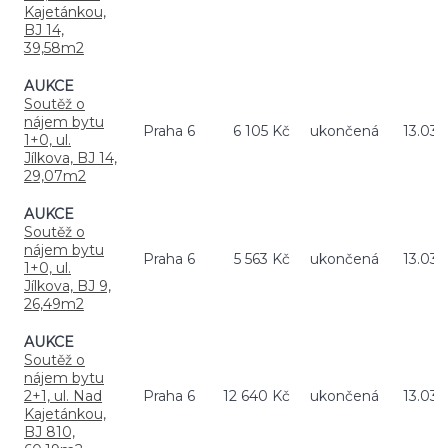
Kajetánkou,
BJ 14,
39,58m2
AUKCE
Soutěž o
nájem bytu
Praha 6
6 105 Kč
ukončená
13.03.
1+0, ul.
Jílkova, BJ 14,
29,07m2
AUKCE
Soutěž o
nájem bytu
Praha 6
5 563 Kč
ukončená
13.03.
1+0, ul.
Jílkova, BJ 9,
26,49m2
AUKCE
Soutěž o
nájem bytu
2+1, ul. Nad
Praha 6
12 640 Kč
ukončená
13.03.
Kajetánkou,
BJ 810,