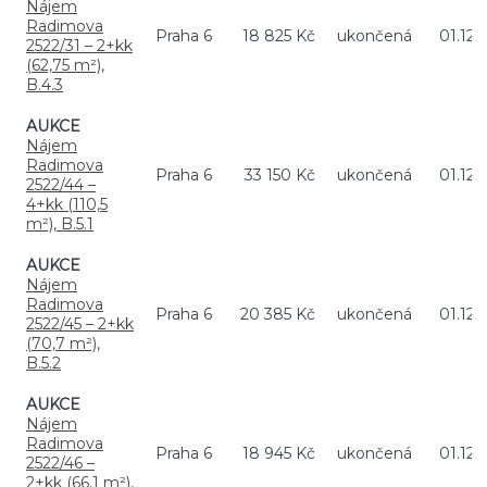
Nájem
Radimova
Praha 6
18 825 Kč
ukončená
01.12.
2522/31 – 2+kk
(62,75 m²),
B.4.3
AUKCE
Nájem
Radimova
Praha 6
33 150 Kč
ukončená
01.12.
2522/44 –
4+kk (110,5
m²), B.5.1
AUKCE
Nájem
Radimova
Praha 6
20 385 Kč
ukončená
01.12.
2522/45 – 2+kk
(70,7 m²),
B.5.2
AUKCE
Nájem
Radimova
Praha 6
18 945 Kč
ukončená
01.12.
2522/46 –
2+kk (66,1 m²),