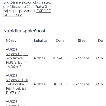
soutěží a elektronických aukcí
pro Městskou část Praha 6
zajištuje společnost
EXPOSE
GUIDE s.r.o.
Nabídka společnosti
Název
Lokalita
Cena
Stav
Dat
AUKCE
Nájem 1+1, ul.
Svojsíkova
Praha 6
10 540 Kč
ukončená
08.04.
1438/5, BJ 14,
44,06 m2
AUKCE
Nájem 2+1, ul.
Bělohorská
Praha 6
16 150 Kč
ukončená
08.04.
1654/108, BJ
11, 67 m2
AUKCE