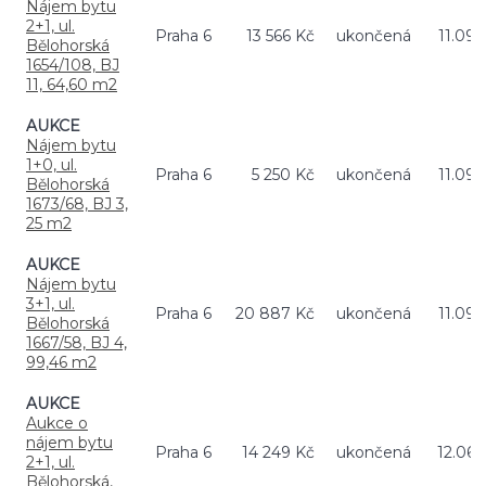
Nájem bytu
2+1, ul.
Praha 6
13 566 Kč
ukončená
11.09.
Bělohorská
1654/108, BJ
11, 64,60 m2
AUKCE
Nájem bytu
1+0, ul.
Praha 6
5 250 Kč
ukončená
11.09.
Bělohorská
1673/68, BJ 3,
25 m2
AUKCE
Nájem bytu
3+1, ul.
Praha 6
20 887 Kč
ukončená
11.09.
Bělohorská
1667/58, BJ 4,
99,46 m2
AUKCE
Aukce o
nájem bytu
Praha 6
14 249 Kč
ukončená
12.06.
2+1, ul.
Bělohorská,