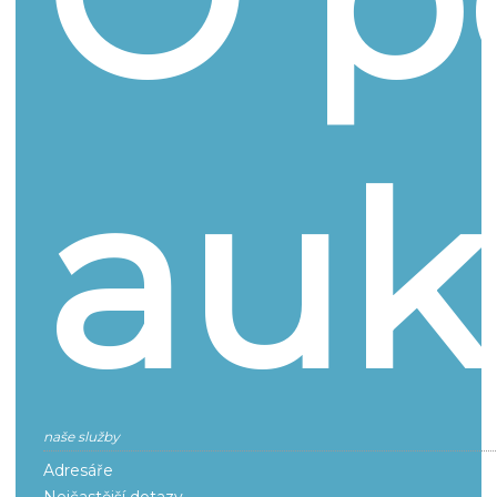
auk
naše služby
Adresáře