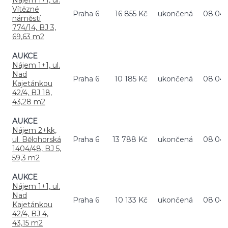
Nájem 1+1, ul.
Vítězné
Praha 6
16 855 Kč
ukončená
08.04.
náměstí
774/14, BJ 3,
69,63 m2
AUKCE
Nájem 1+1, ul.
Nad
Praha 6
10 185 Kč
ukončená
08.04.
Kajetánkou
42/4, BJ 18,
43,28 m2
AUKCE
Nájem 2+kk,
ul. Bělohorská
Praha 6
13 788 Kč
ukončená
08.04.
1404/48, BJ 5,
59,3 m2
AUKCE
Nájem 1+1, ul.
Nad
Praha 6
10 133 Kč
ukončená
08.04.
Kajetánkou
42/4, BJ 4,
43,15 m2