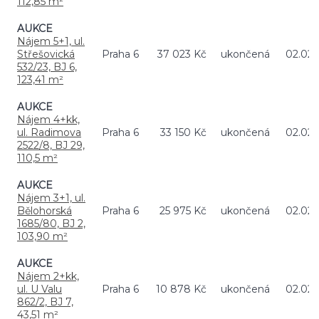
112,85 m²
AUKCE
Nájem 5+1, ul.
Střešovická
Praha 6
37 023 Kč
ukončená
02.02.
532/23, BJ 6,
123,41 m²
AUKCE
Nájem 4+kk,
ul. Radimova
Praha 6
33 150 Kč
ukončená
02.02.
2522/8, BJ 29,
110,5 m²
AUKCE
Nájem 3+1, ul.
Bělohorská
Praha 6
25 975 Kč
ukončená
02.02.
1685/80, BJ 2,
103,90 m²
AUKCE
Nájem 2+kk,
ul. U Valu
Praha 6
10 878 Kč
ukončená
02.02.
862/2, BJ 7,
43,51 m²