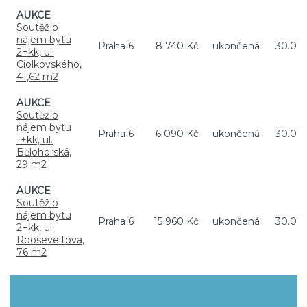
AUKCE
Soutěž o
nájem bytu
Praha 6
8 740 Kč
ukončená
30.01.
2+kk, ul.
Ciolkovského,
41,62 m2
AUKCE
Soutěž o
nájem bytu
Praha 6
6 090 Kč
ukončená
30.01.
1+kk, ul.
Bělohorská,
29 m2
AUKCE
Soutěž o
nájem bytu
Praha 6
15 960 Kč
ukončená
30.01.
2+kk, ul.
Rooseveltova,
76 m2