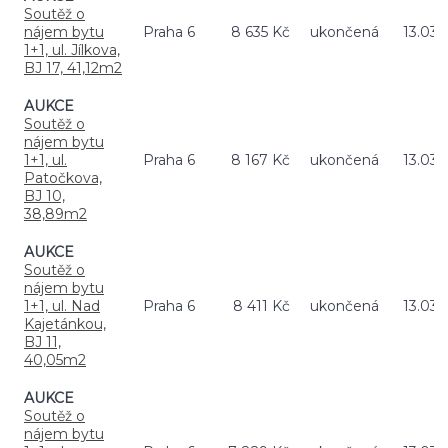
Soutěž o
nájem bytu
Praha 6
8 635 Kč
ukončená
13.03.
1+1, ul. Jílkova,
BJ 17, 41,12m2
AUKCE
Soutěž o
nájem bytu
1+1, ul.
Praha 6
8 167 Kč
ukončená
13.03.
Patočkova,
BJ 10,
38,89m2
AUKCE
Soutěž o
nájem bytu
1+1, ul. Nad
Praha 6
8 411 Kč
ukončená
13.03.
Kajetánkou,
BJ 11,
40,05m2
AUKCE
Soutěž o
nájem bytu