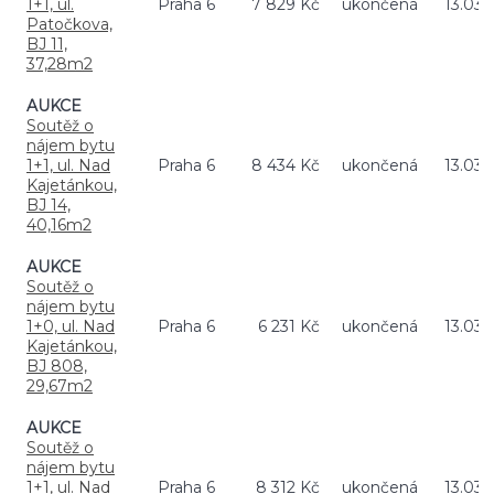
1+1, ul.
Praha 6
7 829 Kč
ukončená
13.03.
Patočkova,
BJ 11,
37,28m2
AUKCE
Soutěž o
nájem bytu
1+1, ul. Nad
Praha 6
8 434 Kč
ukončená
13.03.
Kajetánkou,
BJ 14,
40,16m2
AUKCE
Soutěž o
nájem bytu
1+0, ul. Nad
Praha 6
6 231 Kč
ukončená
13.03.
Kajetánkou,
BJ 808,
29,67m2
AUKCE
Soutěž o
nájem bytu
1+1, ul. Nad
Praha 6
8 312 Kč
ukončená
13.03.