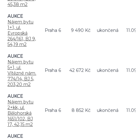
45,38 m2
AUKCE
Nájem bytu
1+1, ul.
Praha 6
9 490 Kč
ukončená
11.09.
Evropská
264/161, BJ 9,
54,19 m2
AUKCE
Nájem bytu
5+1, ul.
Praha 6
42 672 Kč
ukončená
11.09.
Vítězné nám.
774/14, BJ 5,
203,20 m2
AUKCE
Nájem bytu
2+kk, ul.
Praha 6
8 852 Kč
ukončená
11.09.
Bělohorská
1651/102, BJ
17, 42,15 m2
AUKCE