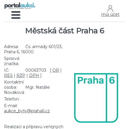
můj účet
Městská část Praha 6
Adresa:
Čs. armády 601/23,
Praha 6, 16000
Spisová
značka:
IČ:
00063703 [
OR
|
RES
|
RŽP
|
DPH
]
Kontaktní
osoba:
Mgr. Natálie
Nováková
Telefon:
E-mail:
aukce_byty@praha6.cz
Realizaci a přípravu veřejných