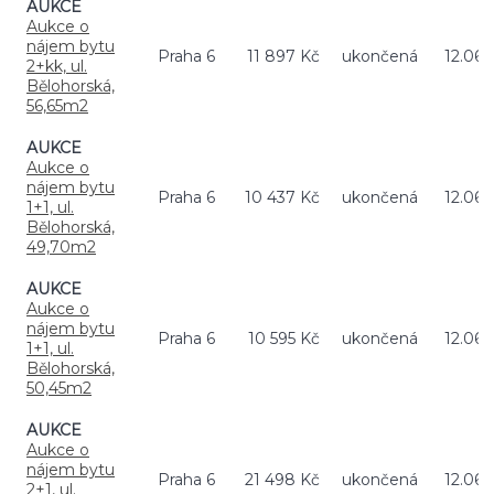
AUKCE
Aukce o
nájem bytu
Praha 6
11 897 Kč
ukončená
12.06.
2+kk, ul.
Bělohorská,
56,65m2
AUKCE
Aukce o
nájem bytu
Praha 6
10 437 Kč
ukončená
12.06.
1+1, ul.
Bělohorská,
49,70m2
AUKCE
Aukce o
nájem bytu
Praha 6
10 595 Kč
ukončená
12.06.
1+1, ul.
Bělohorská,
50,45m2
AUKCE
Aukce o
nájem bytu
Praha 6
21 498 Kč
ukončená
12.06.
2+1, ul.