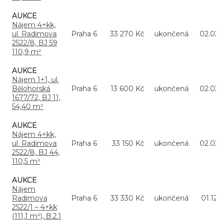
AUKCE
Nájem 4+kk,
ul. Radimova
Praha 6
33 270 Kč
ukončená
02.02.
2522/8, BJ 59
110,9 m²
AUKCE
Nájem 1+1, ul.
Bělohorská
Praha 6
13 600 Kč
ukončená
02.02.
1677/72, BJ 11,
54,40 m²
AUKCE
Nájem 4+kk,
ul. Radimova
Praha 6
33 150 Kč
ukončená
02.02.
2522/8, BJ 44,
110,5 m²
AUKCE
Nájem
Radimova
Praha 6
33 330 Kč
ukončená
01.12.
2522/1 – 4+kk
(111,1 m²), B.2.1