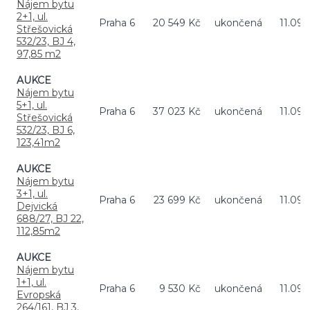
Nájem bytu
2+1, ul.
Praha 6
20 549 Kč
ukončená
11.09.
Střešovická
532/23, BJ 4,
97,85 m2
AUKCE
Nájem bytu
5+1, ul.
Praha 6
37 023 Kč
ukončená
11.09.
Střešovická
532/23, BJ 6,
123,41m2
AUKCE
Nájem bytu
3+1, ul.
Praha 6
23 699 Kč
ukončená
11.09.
Dejvická
688/27, BJ 22,
112,85m2
AUKCE
Nájem bytu
1+1, ul.
Praha 6
9 530 Kč
ukončená
11.09.
Evropská
264/161, BJ 3,