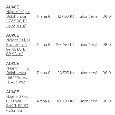
AUKCE
Nájem 1+1, ul.
Bělohorská
Praha 6
12 450 Kč
ukončená
08.04.
1653/106, BJ
14, 53,8 m2
AUKCE
Nájem 2+1, ul.
Studentská
Praha 6
20 740 Kč
ukončená
08.04.
541/3, BJ 1,
88,96 m2
AUKCE
Nájem 1+1, ul.
Bělohorská
Praha 6
10 525 Kč
ukončená
08.04.
1684/78, BJ
11, 46,5 m2
AUKCE
Nájem 2+kk,
ul. U Valu
Praha 6
10 930 Kč
ukončená
08.04.
844/1, BJ 83,
45,92 m2