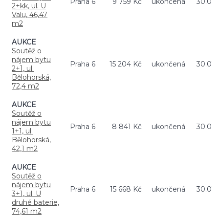
Praha 6
9 759 Kč
ukončená
30.01.
2+kk, ul. U
Valu, 46,47
m2
AUKCE
Soutěž o
nájem bytu
Praha 6
15 204 Kč
ukončená
30.01.
2+1, ul.
Bělohorská,
72,4 m2
AUKCE
Soutěž o
nájem bytu
Praha 6
8 841 Kč
ukončená
30.01.
1+1, ul.
Bělohorská,
42,1 m2
AUKCE
Soutěž o
nájem bytu
Praha 6
15 668 Kč
ukončená
30.01.
3+1, ul. U
druhé baterie,
74,61 m2