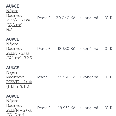
AUKCE
Nájem
Radimova
Praha 6
20 040 Kč
ukončená
01.12.
2522/2 – 2+kk
(66,8 m²),
B.2.2
AUKCE
Nájem
Radimova
Praha 6
18 630 Kč
ukončená
01.12.
2522/3 – 2+kk
(62,1 m²), B.2.3
AUKCE
Nájem
Radimova
Praha 6
33 330 Kč
ukončená
01.12.
2522/13 – 4+kk
(111,1 m²), B.3.1
AUKCE
Nájem
Radimova
Praha 6
19 935 Kč
ukončená
01.12.
2522/14 – 2+kk
(66,45 m²),