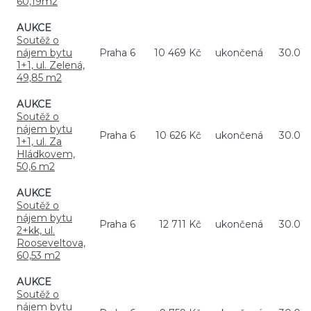
60,19m2
AUKCE
Soutěž o
nájem bytu
Praha 6
10 469 Kč
ukončená
30.01.
1+1, ul. Zelená,
49,85 m2
AUKCE
Soutěž o
nájem bytu
Praha 6
10 626 Kč
ukončená
30.01.
1+1, ul. Za
Hládkovem,
50,6 m2
AUKCE
Soutěž o
nájem bytu
Praha 6
12 711 Kč
ukončená
30.01.
2+kk, ul.
Rooseveltova,
60,53 m2
AUKCE
Soutěž o
nájem bytu