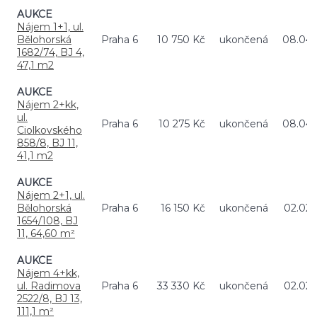
AUKCE
Nájem 1+1, ul.
Bělohorská
Praha 6
10 750 Kč
ukončená
08.04.
1682/74, BJ 4,
47,1 m2
AUKCE
Nájem 2+kk,
ul.
Praha 6
10 275 Kč
ukončená
08.04.
Ciolkovského
858/8, BJ 11,
41,1 m2
AUKCE
Nájem 2+1, ul.
Bělohorská
Praha 6
16 150 Kč
ukončená
02.02.
1654/108, BJ
11, 64,60 m²
AUKCE
Nájem 4+kk,
ul. Radimova
Praha 6
33 330 Kč
ukončená
02.02.
2522/8, BJ 13,
111,1 m²