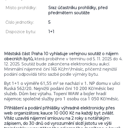
Místo prohlídky:
Sraz účastníku prohlídky, před
předmětem soutěže
Číslo jednotky:
5
Dispozice bytu:
1+1
Městská část Praha 10 vyhlašuje veřejnou soutěž o nájem
obecních bytů,
která proběhne v termínu od 5. 11. 2025 do 4.
12. 2025. Soutěž bude zakončena elektronickou aukcí.
Minimální nájemné činí 165 Kč/m²/měsíc, přičemž nejnižší
podání odpovídá této sazbě podle výměry bytu.
Byt 1+1 o výměře 61,55 m² se nachází v 1. NP domu v ulici
Ruská 562/20. Nejnižší podání činí 10 200 Kč/měsíc bez
služeb. Dům bez výtahu. Topení WAW a bojler hradí
nájemce; společné služby pro 1 osobu cca 1 050 Kč/měsíc.
Přihlášení a podání přihlášky výhradně elektronicky přes
web organizátora; kauce 10 000 Kč na každý byt zvlášť.
Vítěz uzavírá nájemní smlouvu na 2 roky s notářským
zápisem, do 30 dnů od vyrozumění složí jistotu ve výši