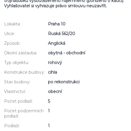
trojnásobku vysoutěženého nájemného (poníženo o kauci).
Vyhlašovatel si vyhrazuje právo smlouvu neuzavřít.
Lokalita:
Praha 10
Ulice:
Ruská 562/20
Způsob:
Anglická
Okolní zástavba:
obytná - obchodní
Typ objektu:
rohový
Konstrukce budovy:
cihla
Stav budovy:
po rekonstrukci
Vlastnictví:
obecní
Počet podlaží:
5
Počet podzemních
1
podlaží:
Podlaží:
1