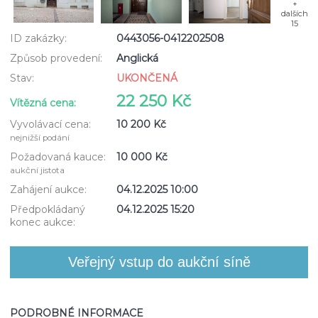
+
dalších
15
ID zakázky:
0443056-0412202508
Způsob provedení:
Anglická
Stav:
UKONČENÁ
22 250 Kč
Vítězná cena:
Vyvolávací cena:
10 200 Kč
nejnižší podání
Požadovaná kauce:
10 000 Kč
aukční jistota
Zahájení aukce:
04.12.2025 10:00
Předpokládaný
04.12.2025 15:20
konec aukce:
PODROBNÉ INFORMACE