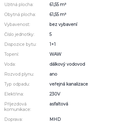
Užitná plocha:
61,55 m²
Obytná plocha:
61,55 m²
Vybavenost:
bez vybavení
Číslo jednotky:
5
Dispozice bytu:
1+1
Topení:
WAW
Voda:
dálkový vodovod
Rozvod plynu:
ano
Typ odpadu:
veřejná kanalizace
Elektřina:
230V
Příjezdová
asfaltová
komunikace:
Doprava:
MHD