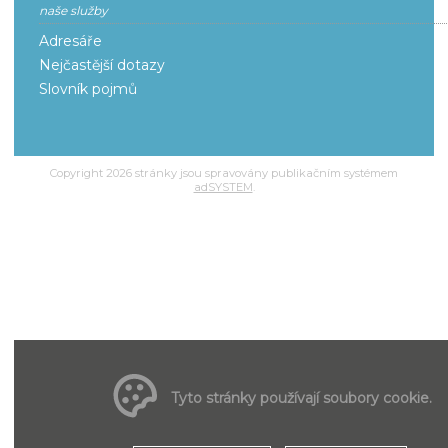
naše služby
Adresáře
Nejčastější dotazy
Slovník pojmů
Copyright 2026 stránky jsou spravovány publikačním systémem
adSYSTEM
.
Tyto stránky používají soubory cookie.