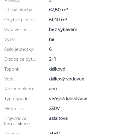
Užitná plocha:
62,80 m²
Obytná plocha:
61,40 m²
Vybavenost:
bez vybavení
Výtah:
ne
Číslo jednotky:
6
Dispozice bytu:
2+1
Topení:
dálkové
Voda:
dálkový vodovod
Rozvod plynu:
ano
Typ odpadu:
veřejná kanalizace
Elektřina:
230V
Příjezdová
asfaltová
komunikace:
Doprava:
MHD