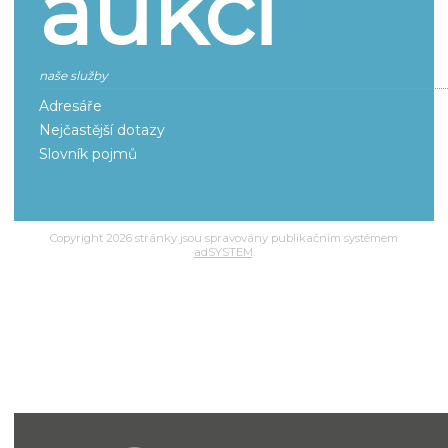
aukci
naše služby
Adresáře
Nejčastější dotazy
Slovník pojmů
Copyright 2026 stránky jsou spravovány publikačním systémem
adSYSTEM
.