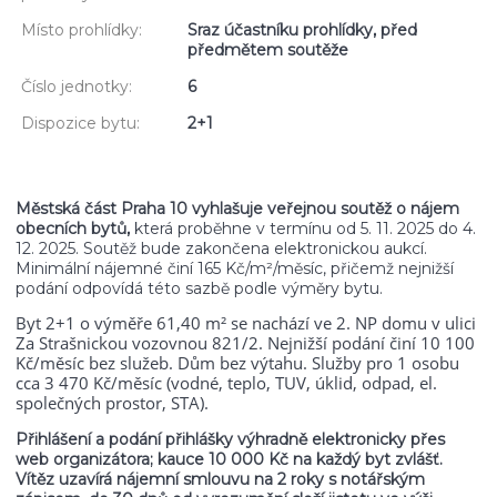
Místo prohlídky:
Sraz účastníku prohlídky, před
předmětem soutěže
Číslo jednotky:
6
Dispozice bytu:
2+1
Městská část Praha 10 vyhlašuje veřejnou soutěž o nájem
obecních bytů,
která proběhne v termínu od 5. 11. 2025 do 4.
12. 2025. Soutěž bude zakončena elektronickou aukcí.
Minimální nájemné činí 165 Kč/m²/měsíc, přičemž nejnižší
podání odpovídá této sazbě podle výměry bytu.
Byt 2+1 o výměře 61,40 m² se nachází ve 2. NP domu v ulici
Za Strašnickou vozovnou 821/2. Nejnižší podání činí 10 100
Kč/měsíc bez služeb. Dům bez výtahu. Služby pro 1 osobu
cca 3 470 Kč/měsíc (vodné, teplo, TUV, úklid, odpad, el.
společných prostor, STA).
Přihlášení a podání přihlášky výhradně elektronicky přes
web organizátora; kauce 10 000 Kč na každý byt zvlášť.
Vítěz uzavírá nájemní smlouvu na 2 roky s notářským