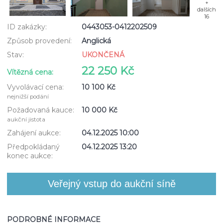
+
dalších
16
ID zakázky:
0443053-0412202509
Způsob provedení:
Anglická
Stav:
UKONČENÁ
22 250 Kč
Vítězná cena:
Vyvolávací cena:
10 100 Kč
nejnižší podání
Požadovaná kauce:
10 000 Kč
aukční jistota
Zahájení aukce:
04.12.2025 10:00
Předpokládaný
04.12.2025 13:20
konec aukce:
PODROBNÉ INFORMACE