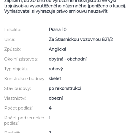
zápisem, do 30 dnů od vyrozumění složí jistotu ve výši
trojnásobku vysoutěženého nájemného (poníženo o kauci).
Vyhlašovatel si vyhrazuje právo smlouvu neuzavřít.
Lokalita:
Praha 10
Ulice:
Za Strašnickou vozovnou 821/2
Způsob:
Anglická
Okolní zástavba:
obytná - obchodní
Typ objektu:
rohový
Konstrukce budovy:
skelet
Stav budovy:
po rekonstrukci
Vlastnictví:
obecní
Počet podlaží:
4
Počet podzemních
1
podlaží:
Podlaží:
2