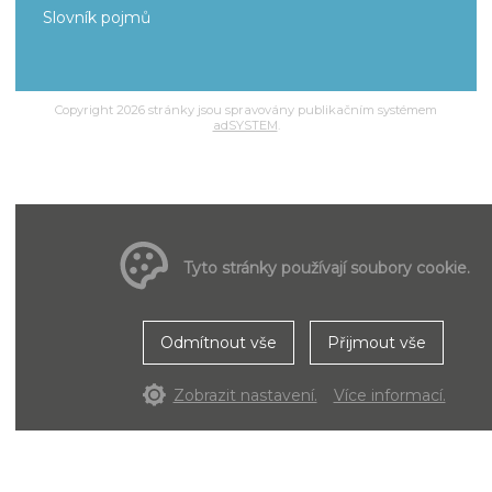
Slovník pojmů
Copyright 2026 stránky jsou spravovány publikačním systémem
adSYSTEM
.
Tyto stránky používají soubory cookie.
Odmítnout vše
Přijmout vše
Zobrazit nastavení.
Více informací.