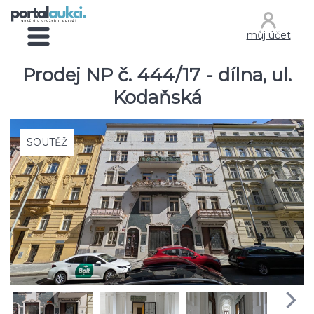
můj účet
Prodej NP č. 444/17 - dílna, ul.
Kodaňská
SOUTĚŽ