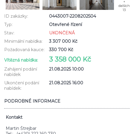
+
dalších
13
ID zakázky:
0443007-2208202504
Typ:
Otevřené řízení
Stav:
UKONČENÁ
Minimální nabídka:
3 307 000 Kč
Požadovaná kauce:
330 700 Kč
3 358 000 Kč
Vítězná nabídka:
Zahájení podání
21.08.2025 10:00
nabídek
Ukončení podání
21.08.2025 16:00
nabídek:
PODROBNÉ INFORMACE
Kontakt
Martin Štrejbar
Tel.: , (+420) 222 160 730