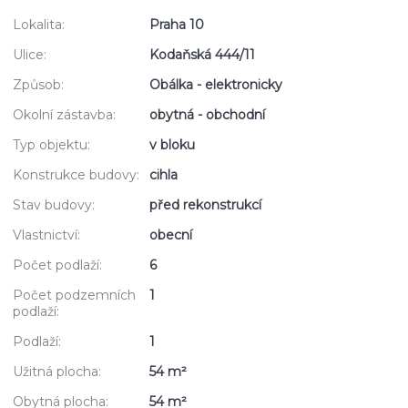
Lokalita:
Praha 10
Ulice:
Kodaňská 444/11
Způsob:
Obálka - elektronicky
Okolní zástavba:
obytná - obchodní
Typ objektu:
v bloku
Konstrukce budovy:
cihla
Stav budovy:
před rekonstrukcí
Vlastnictví:
obecní
Počet podlaží:
6
Počet podzemních
1
podlaží:
Podlaží:
1
Užitná plocha:
54 m²
Obytná plocha:
54 m²