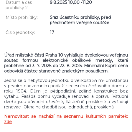
Datum a čas
9.8.2025 10,00 -11,20
prohlídky 2:
Místo prohlídky:
Sraz účastníku prohlídky, před
předmětem veřejné soutěže
Číslo jednotky:
17
Úřad městské části Praha 10 vyhlašuje dvokolovou veřejnou
soutěž formou elektronické obálkové metody, která
proběhne od 3. 7. 2025 do 22. 8. 2025. Minimální kupní cena
odpovídá částce stanovené znaleckým posudkem.
Jedná se o nebytovou jednotku o velikosti 54 m² umístěnou
v prvním nadzemním podlaží secesního činžovního domu z
roku 1904. Dům je pětipodlažní, zděné konstrukce bez
výtahu. Fasáda domu vyžaduje renovaci a opravu. Vstupní
dveře jsou původní dřevěné, částečně prosklené a vyžadují
renovaci. Okna na chodbě jsou jednoduchá, prosklená.
Nemovitost se nachází na seznamu kulturních památek:
zde