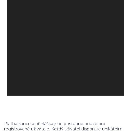
Platba kauce a přihláška jsou dostupné pouze pro
registrované uživatele. Každý uživatel disponuje unikátním