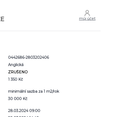
ŽE
můj účet
0442686-2803202406
Anglická
ZRUŠENO
1 350 Kč
minimální sazba za 1 m2/rok
30 000 Kč
28.03.2024 09:00