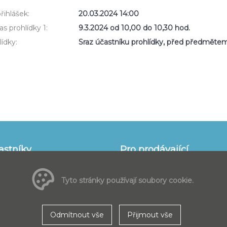
řihlášek:
20.03.2024 14:00
s prohlídky 1:
9.3.2024 od 10,00 do 10,30 hod.
ídky:
Sraz účastníku prohlídky, před předměte
astníky
Pro prodávající
 pro nakupující
informace pro prodávající
častnit
Všeobecné obchodní podmínk
Tyto stránky používají soubory cookie.
zadávání inzerce
podmínky pro účastníky
Smluvní podmínky k provozov
poskytování služeb
Odmítnout vše
Přijmout vše
Ceník