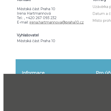
Uzávěrka p
Městská část Praha 10
Irena Hartmannová
Datum a ča
Tel.: , +420 267 093 232
Místo prohl
E-mail:
irena.hartmannova@praha10.cz
Vyhlašovatel
Městská část Praha 10
Informace
Pro úč
o portálu
informace
Funkce
Jak se ú
Kontakt
Smluvní 
řízení
Zpracování osobních údajů