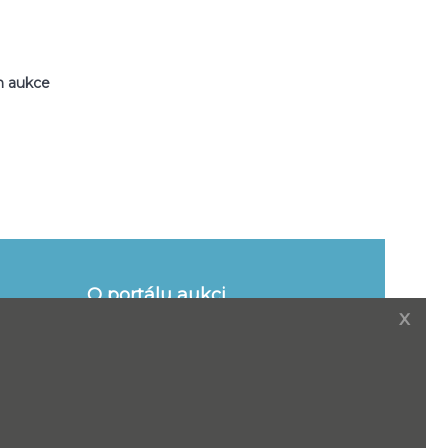
m aukce
O portálu aukci
x
naše služby
y pro
Adresáře
Nejčastější dotazy
ání a
Slovník pojmů