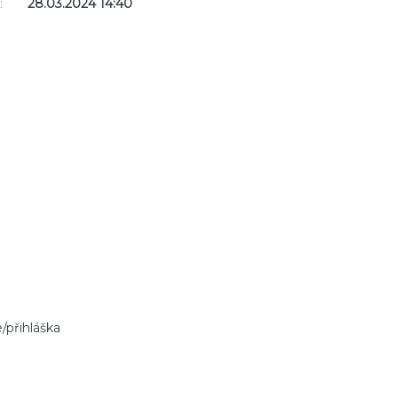
:
28.03.2024 14:40
/přihláška