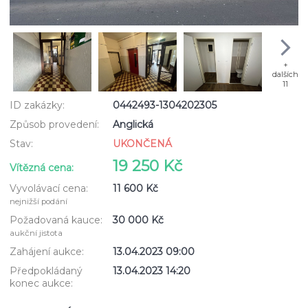
+
dalších
11
ID zakázky:
0442493-1304202305
Způsob provedení:
Anglická
Stav:
UKONČENÁ
19 250 Kč
Vítězná cena:
Vyvolávací cena:
11 600 Kč
nejnižší podání
Požadovaná kauce:
30 000 Kč
aukční jistota
Zahájení aukce:
13.04.2023 09:00
Předpokládaný
13.04.2023 14:20
konec aukce: