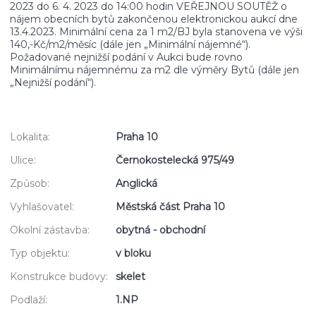
2023 do 6. 4. 2023 do 14:00 hodin VEŘEJNOU SOUTĚŽ o
nájem obecních bytů zakončenou elektronickou aukcí dne
13.4.2023. Minimální cena za 1 m2/BJ byla stanovena ve výši
140,-Kč/m2/měsíc (dále jen „Minimální nájemné“).
Požadované nejnižší podání v Aukci bude rovno
Minimálnímu nájemnému za m2 dle výměry Bytů (dále jen
„Nejnižší podání“).
Lokalita:
Praha 10
Ulice:
Černokostelecká 975/49
Způsob:
Anglická
Vyhlašovatel:
Městská část Praha 10
Okolní zástavba:
obytná - obchodní
Typ objektu:
v bloku
Konstrukce budovy:
skelet
Podlaží:
1.NP