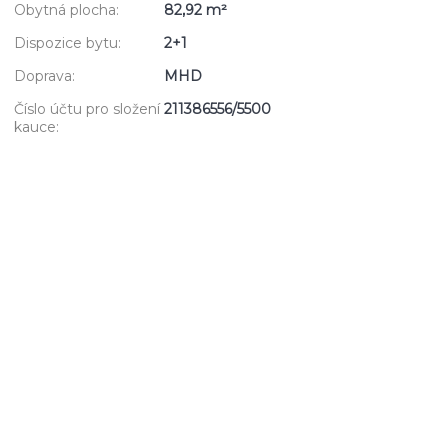
Obytná plocha:
82,92 m²
Dispozice bytu:
2+1
Doprava:
MHD
Číslo účtu pro složení
211386556/5500
kauce: