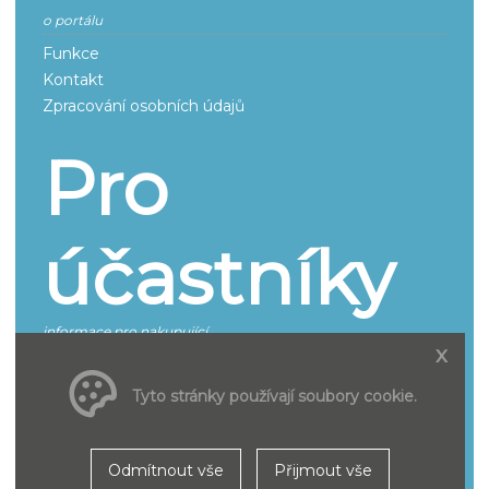
o portálu
Funkce
Kontakt
Zpracování osobních údajů
Pro
účastníky
informace pro nakupující
x
Jak se účastnit
Smluvní podmínky pro účastníky řízení
Tyto stránky používají soubory cookie.
Pro
Odmítnout vše
Přijmout vše