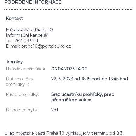
PODROBNÉ INFORMACE
Kontakt
Městská část Praha 10
Informační kancelář
Tel.: 267 093 111
E-mail:
praha10@portalaukci.cz
Termíny
Uzávěrka přihlášek:
06.04.2023 14:00
Datum a čas
22. 3. 2023 od 16:15 hod. do 16:45 hod.
prohlídky 1:
Místo prohlídky:
Sraz účastníku prohlídky, před
předmětem aukce
Dispozice bytu:
2+1
Úřad městské části Praha 10 vyhlašuje: V termínu od 8.3.