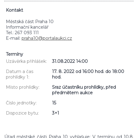
Kontakt
Městská část Praha 10
Informační kancelář
Tel.: 267 093 111
E-mail:
praha10@portalaukci.cz
Termíny
Uzávěrka přihlášek:
31.08.2022 14:00
Datum a čas
17. 8. 2022 od 16:00 hod. do 18:00
prohlídky 1:
hod.
Místo prohlídky:
Sraz účastníku prohlídky, před
předmětem aukce
Číslo jednotky:
15
Dispozice bytu:
3+1
Úřad městské části Praha 10 vyhlašuje: V termínu od 10.8.