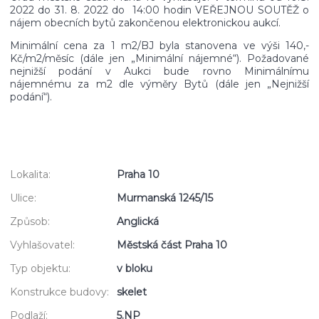
2022 do 31. 8. 2022 do 14:00 hodin VEŘEJNOU SOUTĚŽ o
nájem obecních bytů zakončenou elektronickou aukcí.
Minimální cena za 1 m2/BJ byla stanovena ve výši 140,-
Kč/m2/měsíc (dále jen „Minimální nájemné“). Požadované
nejnižší podání v Aukci bude rovno Minimálnímu
nájemnému za m2 dle výměry Bytů (dále jen „Nejnižší
podání“).
Lokalita:
Praha 10
Ulice:
Murmanská 1245/15
Způsob:
Anglická
Vyhlašovatel:
Městská část Praha 10
Typ objektu:
v bloku
Konstrukce budovy:
skelet
Podlaží:
5.NP