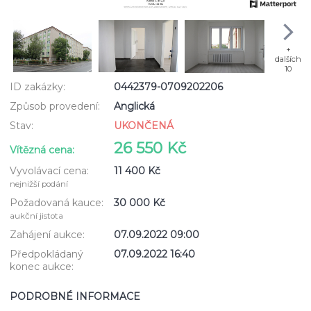
+
dalších
10
ID zakázky:
0442379-0709202206
Způsob provedení:
Anglická
Stav:
UKONČENÁ
26 550 Kč
Vítězná cena:
Vyvolávací cena:
11 400 Kč
nejnižší podání
Požadovaná kauce:
30 000 Kč
aukční jistota
Zahájení aukce:
07.09.2022 09:00
Předpokládaný
07.09.2022 16:40
konec aukce:
PODROBNÉ INFORMACE