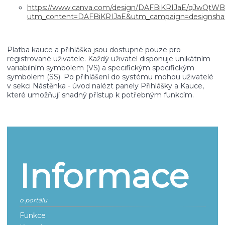
https://www.canva.com/design/DAFBiKRIJaE/qJwQtW
utm_content=DAFBiKRIJaE&utm_campaign=designsha
Platba kauce a přihláška jsou dostupné pouze pro
registrované uživatele. Každý uživatel disponuje unikátním
variabilním symbolem (VS) a specifickým specifickým
symbolem (SS). Po přihlášení do systému mohou uživatelé
v sekci Nástěnka - úvod nalézt panely Přihlášky a Kauce,
které umožňují snadný přístup k potřebným funkcím.
Informace
o portálu
Funkce