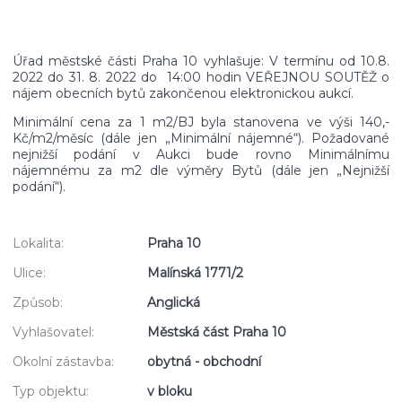
Úřad městské části Praha 10 vyhlašuje: V termínu od 10.8.
2022 do 31. 8. 2022 do 14:00 hodin VEŘEJNOU SOUTĚŽ o
nájem obecních bytů zakončenou elektronickou aukcí.
Minimální cena za 1 m2/BJ byla stanovena ve výši 140,-
Kč/m2/měsíc (dále jen „Minimální nájemné“). Požadované
nejnižší podání v Aukci bude rovno Minimálnímu
nájemnému za m2 dle výměry Bytů (dále jen „Nejnižší
podání“).
Lokalita:
Praha 10
Ulice:
Malínská 1771/2
Způsob:
Anglická
Vyhlašovatel:
Městská část Praha 10
Okolní zástavba:
obytná - obchodní
Typ objektu:
v bloku