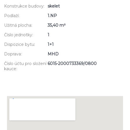
Konstrukce budovy:
skelet
Podlaží:
1.NP
Užitná plocha:
35,40 m²
Číslo jednotky:
1
Dispozice bytu:
1+1
Doprava:
MHD
Číslo účtu pro složení
6015-2000733369/0800
kauce: