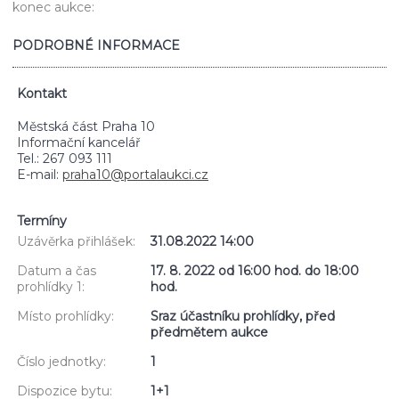
konec aukce:
PODROBNÉ INFORMACE
Kontakt
Městská část Praha 10
Informační kancelář
Tel.: 267 093 111
E-mail:
praha10@portalaukci.cz
Termíny
Uzávěrka přihlášek:
31.08.2022 14:00
Datum a čas
17. 8. 2022 od 16:00 hod. do 18:00
prohlídky 1:
hod.
Místo prohlídky:
Sraz účastníku prohlídky, před
předmětem aukce
Číslo jednotky:
1
Dispozice bytu:
1+1