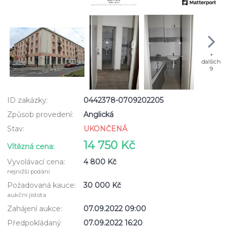
+
dalších
9
ID zakázky:
0442378-0709202205
Způsob provedení:
Anglická
Stav:
UKONČENÁ
14 750 Kč
Vítězná cena:
Vyvolávací cena:
4 800 Kč
nejnižší podání
Požadovaná kauce:
30 000 Kč
aukční jistota
Zahájení aukce:
07.09.2022 09:00
Předpokládaný
07.09.2022 16:20