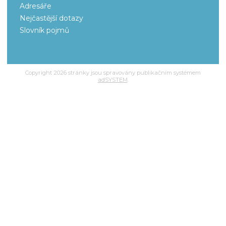
Adresáře
Nejčastější dotazy
Slovník pojmů
Copyright 2026 stránky jsou spravovány publikačním systémem
adSYSTEM
.