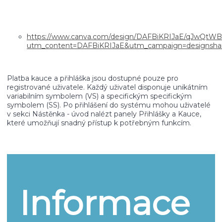
https://www.canva.com/design/DAFBiKRIJaE/qJwQtW
utm_content=DAFBiKRIJaE&utm_campaign=designsha
Platba kauce a přihláška jsou dostupné pouze pro
registrované uživatele. Každý uživatel disponuje unikátním
variabilním symbolem (VS) a specifickým specifickým
symbolem (SS). Po přihlášení do systému mohou uživatelé
v sekci Nástěnka - úvod nalézt panely Přihlášky a Kauce,
které umožňují snadný přístup k potřebným funkcím.
Informace