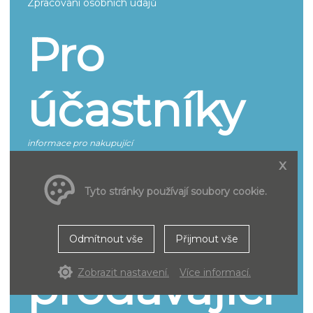
Zpracování osobních údajů
Pro
účastníky
informace pro nakupující
x
Jak se účastnit
Smluvní podmínky pro účastníky řízení
Tyto stránky používají soubory cookie.
Pro
Odmítnout vše
Přijmout vše
prodávající
Zobrazit nastavení.
Více informací.