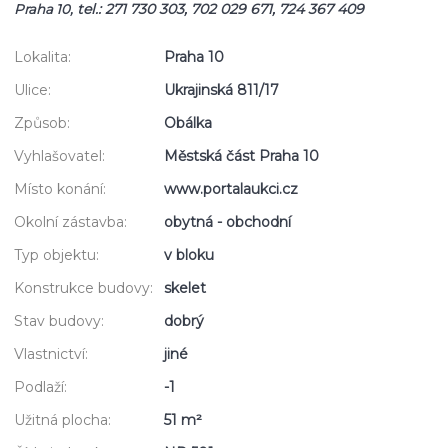
tel.: 271 730 303, 702 029 671,
724 367 409
Praha 10,
Lokalita:
Praha 10
Ulice:
Ukrajinská 811/17
Způsob:
Obálka
Vyhlašovatel:
Městská část Praha 10
Místo konání:
www.portalaukci.cz
Okolní zástavba:
obytná - obchodní
Typ objektu:
v bloku
Konstrukce budovy:
skelet
Stav budovy:
dobrý
Vlastnictví:
jiné
Podlaží:
-1
Užitná plocha:
51 m²