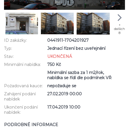
+
dalších
8
ID zakázky:
0441911-1704201927
Typ:
Jednací řízení bez uveřejnění
Stav:
UKONČENÁ
Minimální nabídka:
750 Kč
Minimální sazba za 1 m2/rok,
nabídka se řídí dle podmínek VŘ
Požadovaná kauce:
nepožaduje se
Zahájení podání
27.02.2019 00:00
nabídek
Ukončení podání
17.04.2019 10:00
nabídek:
PODROBNÉ INFORMACE