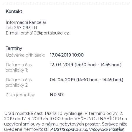
Kontakt
Informační kancelář
Tel.: 267 093 111
E-mail:
praha10@portalaukci.cz
Termíny
Uzávěrka přihlášek:
17.04.2019 10:00
Datum a čas
12. 03. 2019 (14:30 hod. - 14:45 hod.)
prohlídky 1:
Datum a čas
04. 04. 2019 (14:30 hod. - 14:45 hod.)
prohlídky 2:
Číslo jednotky:
NP 501
Úřad městské části Praha 10 vyhlašuje: V termínu od 27. 2.
2019 do 17. 4. 2019
10:00 hodin VEŘEJNOU NABÍDKU na
do
uzavření smlouvy o nájmu nebytových prostor. Správce níže
uvedené nemovitosti:
AUSTIS správa s.r.o, Vršovická 1429/68,