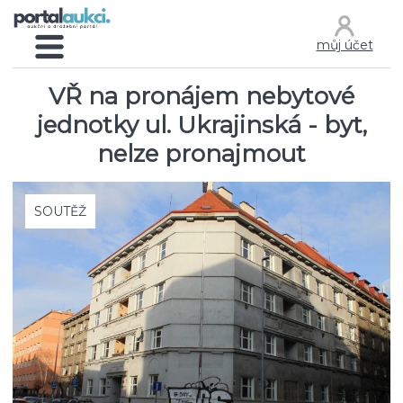
můj účet
VŘ na pronájem nebytové
jednotky ul. Ukrajinská - byt,
nelze pronajmout
SOUTĚŽ