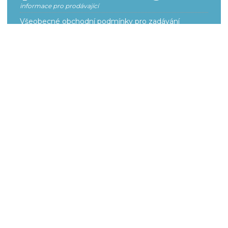
informace pro prodávající
Všeobecné obchodní podmínky pro zadávání
inzerce
Smluvní podmínky k provozování a poskytování
služeb
Ceník
O portálu
aukci
naše služby
Adresáře
Nejčastější dotazy
Slovník pojmů