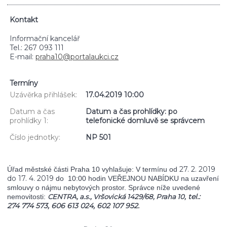
Kontakt
Informační kancelář
Tel.: 267 093 111
E-mail:
praha10@portalaukci.cz
Termíny
Uzávěrka přihlášek:
17.04.2019 10:00
Datum a čas
Datum a čas prohlídky: po
prohlídky 1:
telefonické domluvě se správcem
Číslo jednotky:
NP 501
27. 2. 2019
Úřad městské části Praha 10 vyhlašuje: V termínu od
do 17. 4. 2019
do 10:00 hodin VEŘEJNOU NABÍDKU na uzavření
smlouvy o nájmu nebytových prostor. Správce níže uvedené
tel.:
nemovitosti:
CENTRA, a.s., Vršovická 1429/68, Praha 10,
274 774 573,
606 613 024,
602 107 952.