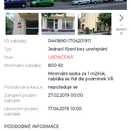
+
dalších
12
ID zakázky:
0441890-1704201911
Typ:
Jednací řízení bez uveřejnění
Stav:
UKONČENÁ
Minimální nabídka:
800 Kč
Minimální sazba za 1 m2/rok,
nabídka se řídí dle podmínek VŘ
Požadovaná kauce:
nepožaduje se
Zahájení podání
27.02.2019 00:00
nabídek
Ukončení podání
17.04.2019 10:00
nabídek:
PODROBNÉ INFORMACE