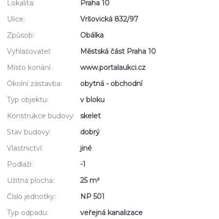
Lokalita:
Praha 10
Ulice:
Vršovická 832/97
Způsob:
Obálka
Vyhlašovatel:
Městská část Praha 10
Místo konání:
www.portalaukci.cz
Okolní zástavba:
obytná - obchodní
Typ objektu:
v bloku
Konstrukce budovy:
skelet
Stav budovy:
dobrý
Vlastnictví:
jiné
Podlaží:
-1
Užitná plocha:
25 m²
Číslo jednotky:
NP 501
Typ odpadu:
veřejná kanalizace