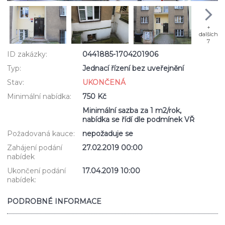
+
dalších
7
ID zakázky:
0441885-1704201906
Typ:
Jednací řízení bez uveřejnění
Stav:
UKONČENÁ
Minimální nabídka:
750 Kč
Minimální sazba za 1 m2/rok,
nabídka se řídí dle podmínek VŘ
Požadovaná kauce:
nepožaduje se
Zahájení podání
27.02.2019 00:00
nabídek
Ukončení podání
17.04.2019 10:00
nabídek:
PODROBNÉ INFORMACE