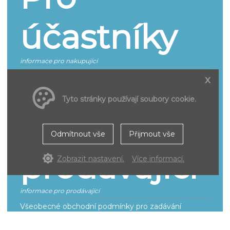
účastníky
informace pro nakupující
Jak se účastnit
x
Smluvní podmínky pro účastníky řízení
Tyto stránky používají soubory cookie.
Pro
Odmítnout vše
Přijmout vše
prodávající
Zobrazit nastavení.
Více informací.
informace pro prodávající
Všeobecné obchodní podmínky pro zadávání
inzerce
Smluvní podmínky k provozování a poskytování