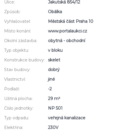
Ulice:
Jakutská 854/12
Způsob:
Obálka
Vyhlašovatel:
Městská část Praha 10
Místo konání:
www.portalaukci.cz
Okolní zástavba:
obytná - obchodní
Typ objektu:
v bloku
Konstrukce budovy:
skelet
Stav budovy:
dobrý
Vlastnictví:
jiné
Podlaží:
-2
Užitná plocha:
29 m²
Číslo jednotky:
NP 501
Typ odpadu:
veřejná kanalizace
Elektřina:
230V