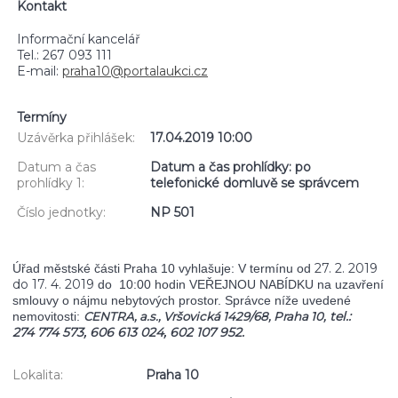
Kontakt
Informační kancelář
Tel.: 267 093 111
E-mail:
praha10@portalaukci.cz
Termíny
Uzávěrka přihlášek:
17.04.2019 10:00
Datum a čas
Datum a čas prohlídky: po
prohlídky 1:
telefonické domluvě se správcem
Číslo jednotky:
NP 501
27. 2. 2019
Úřad městské části Praha 10 vyhlašuje: V termínu od
do 17. 4. 2019
do 10:00 hodin VEŘEJNOU NABÍDKU na uzavření
smlouvy o nájmu nebytových prostor. Správce níže uvedené
tel.:
nemovitosti:
CENTRA, a.s., Vršovická 1429/68, Praha 10,
274 774 573,
606 613 024,
602 107 952.
Lokalita:
Praha 10