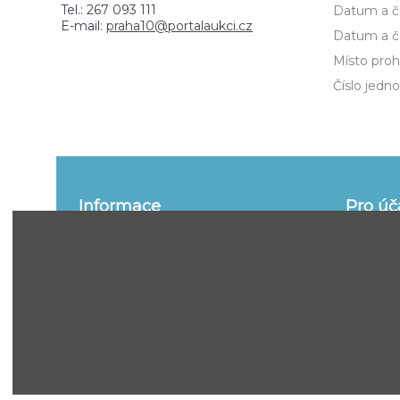
Tel.: 267 093 111
Datum a ča
E-mail:
praha10@portalaukci.cz
Datum a ča
Místo prohl
Číslo jedno
Informace
Pro úč
o portálu
informace
Funkce
Jak se ú
Kontakt
Smluvní 
řízení
Zpracování osobních údajů