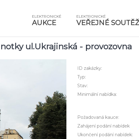
ELEKTRONICKÉ
ELEKTRONICKÉ
AUKCE
VEŘEJNÉ SOUTĚ
otky ul.Ukrajinská - provozovna
ID zakázky:
Typ:
Stav:
Minimální nabídka:
Požadovaná kauce:
Zahájení podání nabídek
Ukončení podání nabídek: