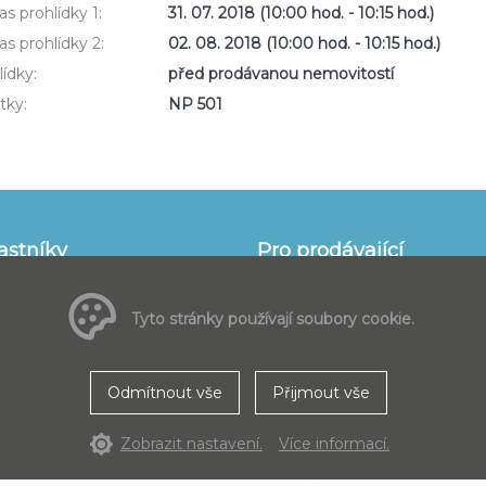
s prohlídky 1:
31. 07. 2018 (10:00 hod. - 10:15 hod.)
s prohlídky 2:
02. 08. 2018 (10:00 hod. - 10:15 hod.)
ídky:
před prodávanou nemovitostí
tky:
NP 501
astníky
Pro prodávající
 pro nakupující
informace pro prodávající
častnit
Všeobecné obchodní podmínk
Tyto stránky používají soubory cookie.
zadávání inzerce
podmínky pro účastníky
Smluvní podmínky k provozov
poskytování služeb
Odmítnout vše
Přijmout vše
Ceník
Zobrazit nastavení.
Více informací.