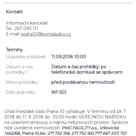
Kontakt
Informační kancelář
Tel.: 267 093 111
E-mail:
praha10@portalaukci.cz
Termíny
Uzávěrka přihlášek:
11.09.2018 10:00
Datum a čas
Datum a čas prohlídky: po
prohlídky 1:
telefonické domluvě se správcem
Místo prohlídky:
před prodávanou nemovitostí
Číslo jednotky:
NP 501
Úřad městské části Praha 10 vyhlašuje: V termínu od
. 7.
19
2018 do 11. 9. 2018 do 10:00 hodin VEŘEJNOU NABÍDKU
na uzavření smlouvy o nájmu nebytových prostor. Správce
níže uvedené nemovitosti:
PMC FACILITY a.s., Vršovická
1462/68, Praha 10,
tel.: 271 752 158, 271 752 160,777 667 207, 721