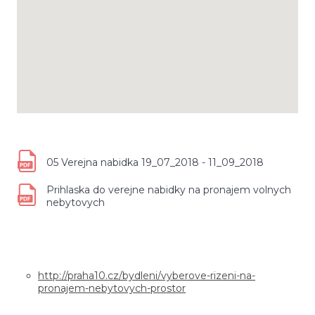
05 Verejna nabidka 19_07_2018 - 11_09_2018
Prihlaska do verejne nabidky na pronajem volnych
nebytovych
http://praha10.cz/bydleni/vyberove-rizeni-na-
pronajem-nebytovych-prostor