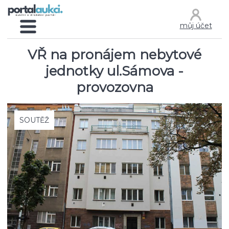
můj účet
VŘ na pronájem nebytové
jednotky ul.Sámova -
provozovna
SOUTĚŽ