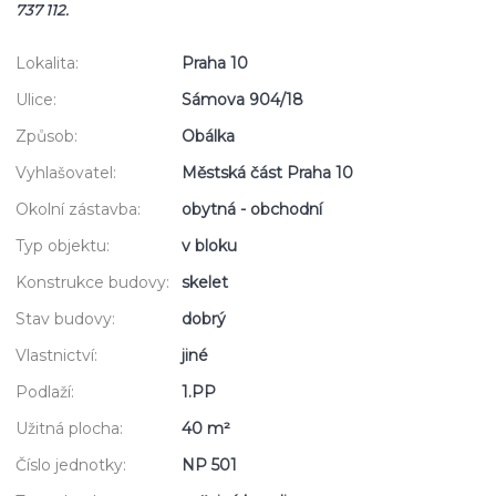
737 112.
Lokalita:
Praha 10
Ulice:
Sámova 904/18
Způsob:
Obálka
Vyhlašovatel:
Městská část Praha 10
Okolní zástavba:
obytná - obchodní
Typ objektu:
v bloku
Konstrukce budovy:
skelet
Stav budovy:
dobrý
Vlastnictví:
jiné
Podlaží:
1.PP
Užitná plocha:
40 m²
Číslo jednotky:
NP 501