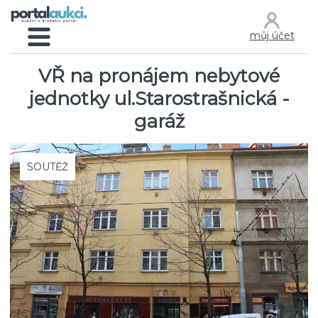
můj účet
VŘ na pronájem nebytové
jednotky ul.Starostrašnická -
garáž
SOUTĚŽ