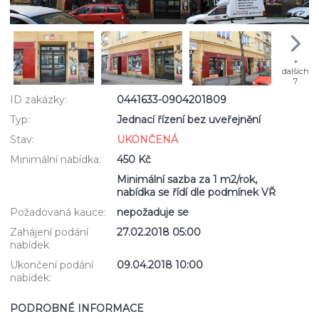
+
dalších
7
ID zakázky:
0441633-0904201809
Typ:
Jednací řízení bez uveřejnění
Stav:
UKONČENÁ
Minimální nabídka:
450 Kč
Minimální sazba za 1 m2/rok,
nabídka se řídí dle podmínek VŘ
Požadovaná kauce:
nepožaduje se
Zahájení podání
27.02.2018 05:00
nabídek
Ukončení podání
09.04.2018 10:00
nabídek:
PODROBNÉ INFORMACE