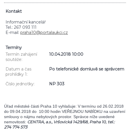
Kontakt
Informační kancelář
Tel.: 267 093 111
E-mail:
praha10@portalaukci.cz
Termíny
Termín zahájení
10.04.2018 10:00
soutěže:
Datum a čas
Po telefonické domluvě se správcem
prohlídky 1:
Číslo jednotky:
NP 303
Úřad městské části Praha 10 vyhlašuje: V termínu od 26.02.2018
do 09.04.2018 do 10:00 hodin VEŘEJNOU NABÍDKU na uzavření
smlouvy o nájmu nebytových prostor. Správce níže uvedené
tel.:
nemovitosti:
CENTRA, a.s., Vršovická 1429/68, Praha 10,
274 774 573