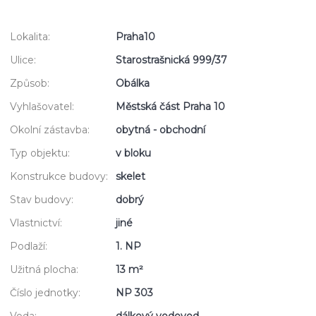
Lokalita:
Praha10
Ulice:
Starostrašnická 999/37
Způsob:
Obálka
Vyhlašovatel:
Městská část Praha 10
Okolní zástavba:
obytná - obchodní
Typ objektu:
v bloku
Konstrukce budovy:
skelet
Stav budovy:
dobrý
Vlastnictví:
jiné
Podlaží:
1. NP
Užitná plocha:
13 m²
Číslo jednotky:
NP 303
Voda:
dálkový vodovod