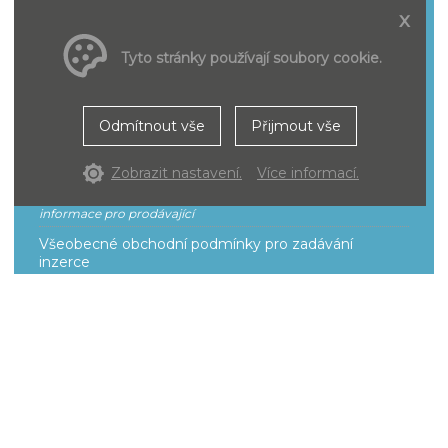
x
Smluvní podmínky pro účastníky řízení
Tyto stránky používají soubory cookie.
Pro
Odmítnout vše
Přijmout vše
prodávající
Zobrazit nastavení.
Více informací.
informace pro prodávající
Všeobecné obchodní podmínky pro zadávání
inzerce
Smluvní podmínky k provozování a poskytování
služeb
Ceník
O portálu