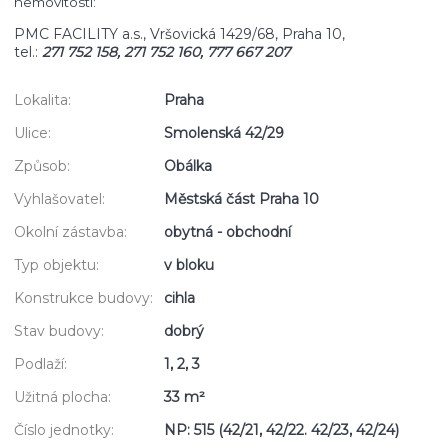
nemovitosti:
PMC FACILITY a.s., Vršovická 1429/68, Praha 10,
tel.:
271 752 158, 271 752 160, 777 667 207
Lokalita:
Praha
Ulice:
Smolenská 42/29
Způsob:
Obálka
Vyhlašovatel:
Městská část Praha 10
Okolní zástavba:
obytná - obchodní
Typ objektu:
v bloku
Konstrukce budovy:
cihla
Stav budovy:
dobrý
Podlaží:
1, 2, 3
Užitná plocha:
33 m²
Číslo jednotky:
NP: 515 (42/21, 42/22. 42/23, 42/24)