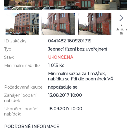
+
dalších
16
ID zakázky:
0441482-1809201715
Typ:
Jednací řízení bez uveřejnění
Stav:
UKONČENÁ
Minimální nabídka:
1 013 Kč
Minimální sazba za 1 m2/rok,
nabídka se řídí dle podmínek VŘ
Požadovaná kauce:
nepožaduje se
Zahájení podání
13.08.2017 10:00
nabídek
Ukončení podání
18.09.2017 10:00
nabídek:
PODROBNÉ INFORMACE