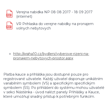
Verejna nabidka NP 08 08 2017 - 18 09 2017
(internet)
VR Prihlaska do verejne nabidky na pronajem
volnych nebytovych
http://praha10.cz/bydleni/vyberove-rizeni-na-
pronajem-nebytovych-prostor.aspx
Platba kauce a přihláška jsou dostupné pouze pro
registrované uživatele. Každý uživatel disponuje unikátním
variabilním symbolem (VS) a specifickým specifickým
symbolem (SS). Po přihlášení do systému mohou uživatelé
v sekci Nástěnka - úvod nalézt panely Přihlášky a Kauce,
které umožňují snadný přístup k potřebným funkcím.