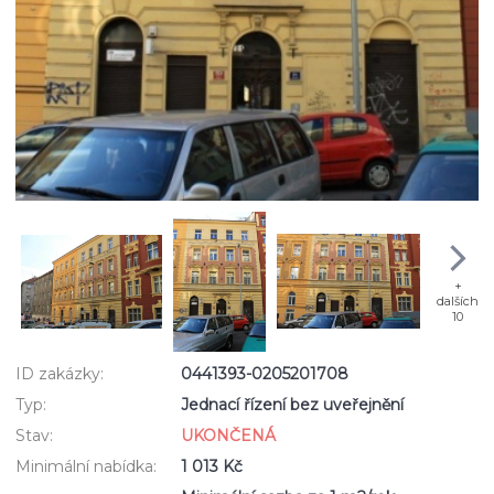
+
dalších
10
ID zakázky:
0441393-0205201708
Typ:
Jednací řízení bez uveřejnění
Stav:
UKONČENÁ
Minimální nabídka:
1 013 Kč