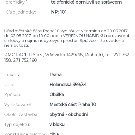
prohlídky 1:
telefonické domluvě se správcem
Číslo jednotky:
NP: 101
Úřad městské části Praha 10 vyhlašuje: V termínu od 20.03.2017
do 02.05.2017, do 10:00 hodin VEŘEJNOU NABÍDKU na uzavření
smlouvy o nájmu nebytových prostor. Správce níže uvedené
nemovitosti:
PMC FACILITY a.s., Vršovická 1429/68, Praha 10, tel.: 271 752
158, 271 752 160
Lokalita:
Praha
Ulice:
Holandská 359/34
Způsob:
Obálka
Vyhlašovatel:
Městská část Praha 10
Okolní zástavba:
obytná - obchodní
Typ objektu:
v bloku
Konstrukce budovy:
cihla