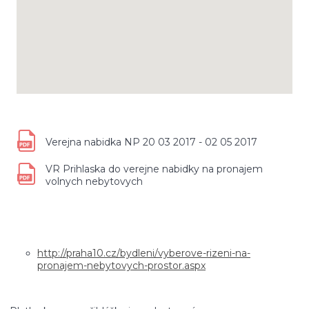
Verejna nabidka NP 20 03 2017 - 02 05 2017
VR Prihlaska do verejne nabidky na pronajem
volnych nebytovych
http://praha10.cz/bydleni/vyberove-rizeni-na-
pronajem-nebytovych-prostor.aspx