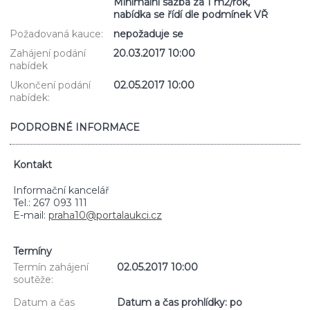
Minimální sazba za 1 m2/rok,
nabídka se řídí dle podmínek VŘ
Požadovaná kauce:
nepožaduje se
Zahájení podání
20.03.2017 10:00
nabídek
Ukončení podání
02.05.2017 10:00
nabídek:
PODROBNÉ INFORMACE
Kontakt
Informační kancelář
Tel.: 267 093 111
E-mail:
praha10@portalaukci.cz
Termíny
Termín zahájení
02.05.2017 10:00
soutěže:
Datum a čas
Datum a čas prohlídky: po