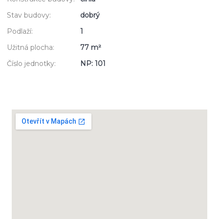
Stav budovy:
dobrý
Podlaží:
1
Užitná plocha:
77 m²
Číslo jednotky:
NP: 101