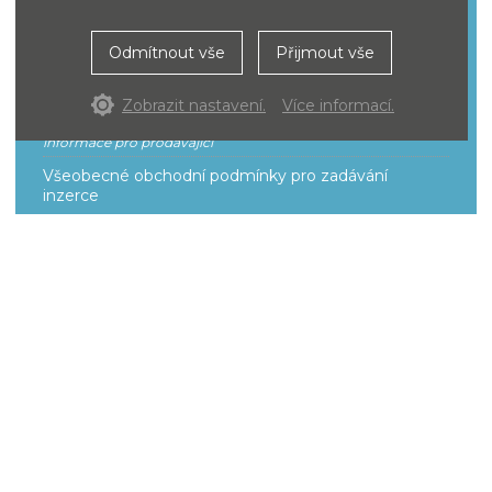
Pro
Odmítnout vše
Přijmout vše
prodávající
Zobrazit nastavení.
Více informací.
informace pro prodávající
Všeobecné obchodní podmínky pro zadávání
inzerce
Smluvní podmínky k provozování a poskytování
služeb
Ceník
O portálu
aukci
naše služby