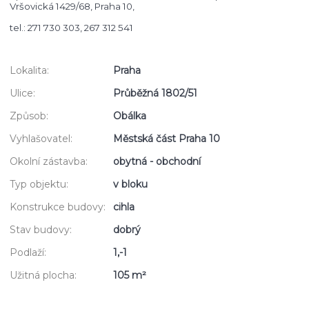
Vršovická 1429/68, Praha 10,
tel.: 271 730 303, 267 312 541
Lokalita:
Praha
Ulice:
Průběžná 1802/51
Způsob:
Obálka
Vyhlašovatel:
Městská část Praha 10
Okolní zástavba:
obytná - obchodní
Typ objektu:
v bloku
Konstrukce budovy:
cihla
Stav budovy:
dobrý
Podlaží:
1,-1
Užitná plocha:
105 m²