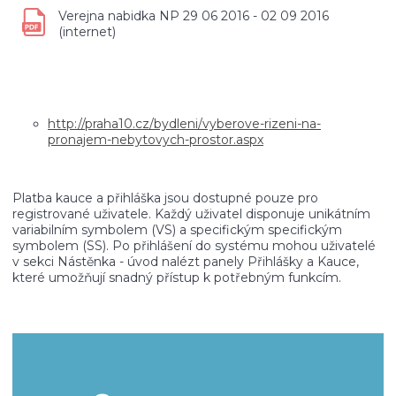
Verejna nabidka NP 29 06 2016 - 02 09 2016
(internet)
http://praha10.cz/bydleni/vyberove-rizeni-na-
pronajem-nebytovych-prostor.aspx
Platba kauce a přihláška jsou dostupné pouze pro
registrované uživatele. Každý uživatel disponuje unikátním
variabilním symbolem (VS) a specifickým specifickým
symbolem (SS). Po přihlášení do systému mohou uživatelé
v sekci Nástěnka - úvod nalézt panely Přihlášky a Kauce,
které umožňují snadný přístup k potřebným funkcím.