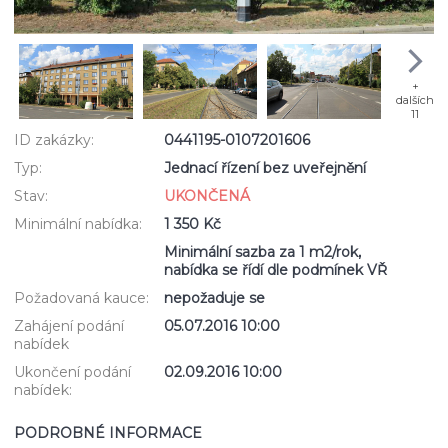
+
dalších
11
ID zakázky:
0441195-0107201606
Typ:
Jednací řízení bez uveřejnění
Stav:
UKONČENÁ
Minimální nabídka:
1 350 Kč
Minimální sazba za 1 m2/rok,
nabídka se řídí dle podmínek VŘ
Požadovaná kauce:
nepožaduje se
Zahájení podání
05.07.2016 10:00
nabídek
Ukončení podání
02.09.2016 10:00
nabídek:
PODROBNÉ INFORMACE