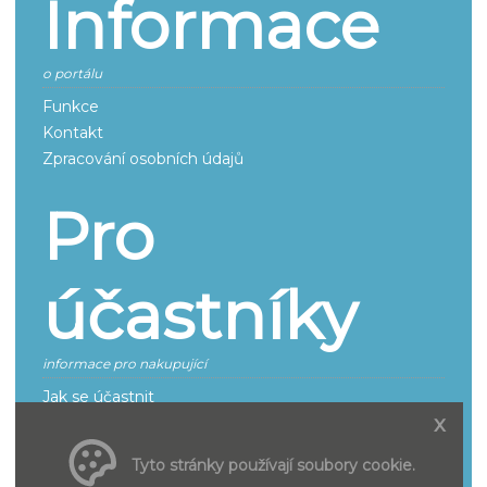
Informace
o portálu
Funkce
Kontakt
Zpracování osobních údajů
Pro
účastníky
informace pro nakupující
Jak se účastnit
x
Smluvní podmínky pro účastníky řízení
Tyto stránky používají soubory cookie.