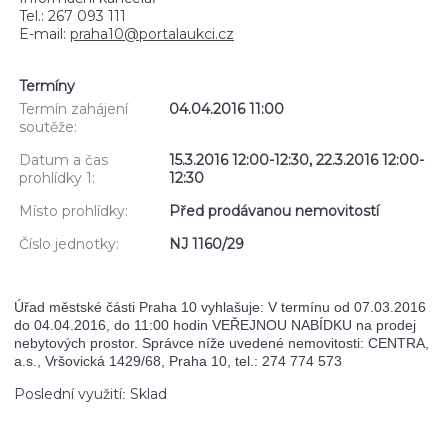
Tel.: 267 093 111
E-mail:
praha10@portalaukci.cz
Termíny
Termín zahájení
04.04.2016 11:00
soutěže:
Datum a čas
15.3.2016 12:00-12:30, 22.3.2016 12:00-
prohlídky 1:
12:30
Místo prohlídky:
Před prodávanou nemovitostí
Číslo jednotky:
NJ 1160/29
Úřad městské části Praha 10 vyhlašuje: V termínu od 07.03.2016
do 04.04.2016, do 11:00 hodin VEŘEJNOU NABÍDKU na prodej
nebytových prostor. Správce níže uvedené nemovitosti: CENTRA,
a.s., Vršovická 1429/68, Praha 10, tel.: 274 774 573
Poslední využití
Sklad
: