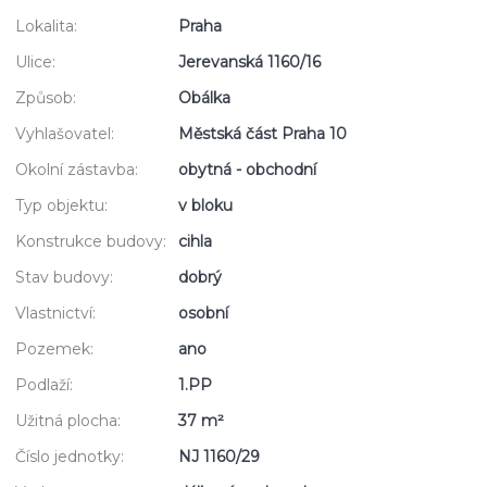
Lokalita:
Praha
Ulice:
Jerevanská 1160/16
Způsob:
Obálka
Vyhlašovatel:
Městská část Praha 10
Okolní zástavba:
obytná - obchodní
Typ objektu:
v bloku
Konstrukce budovy:
cihla
Stav budovy:
dobrý
Vlastnictví:
osobní
Pozemek:
ano
Podlaží:
1.PP
Užitná plocha:
37 m²
Číslo jednotky:
NJ 1160/29