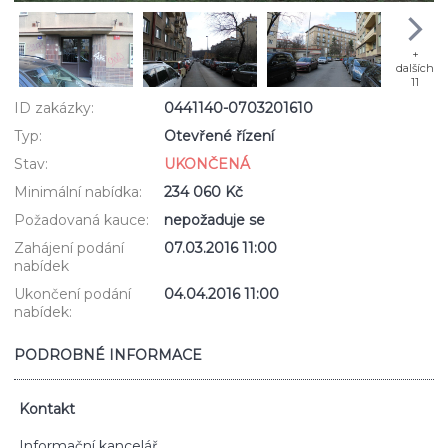
+
dalších
11
ID zakázky:
0441140-0703201610
Typ:
Otevřené řízení
Stav:
UKONČENÁ
Minimální nabídka:
234 060 Kč
Požadovaná kauce:
nepožaduje se
Zahájení podání
07.03.2016 11:00
nabídek
Ukončení podání
04.04.2016 11:00
nabídek:
PODROBNÉ INFORMACE
Kontakt
Informační kancelář