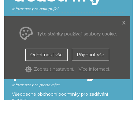
informace pro nakupující
Jak se účastnit
x
Smluvní podmínky pro účastníky řízení
Tyto stránky používají soubory cookie.
Pro
Odmítnout vše
Přijmout vše
prodávající
Zobrazit nastavení.
Více informací.
informace pro prodávající
Všeobecné obchodní podmínky pro zadávání
inzerce
Smluvní podmínky k provozování a poskytování
služeb
Ceník