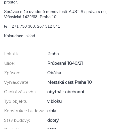
prostor.
Správce níže uvedené nemovitosti: AUSTIS správa s.r.o,
Vršovická 1429/68, Praha 10,
tel.: 271 730 303, 267 312 541
Kolaudace: sklad
Lokalita:
Praha
Ulice:
Průběžná 1840/21
Způsob:
Obálka
Vyhlašovatel:
Městská část Praha 10
Okolní zástavba:
obytná - obchodní
Typ objektu:
v bloku
Konstrukce budovy:
cihla
Stav budovy:
dobrý