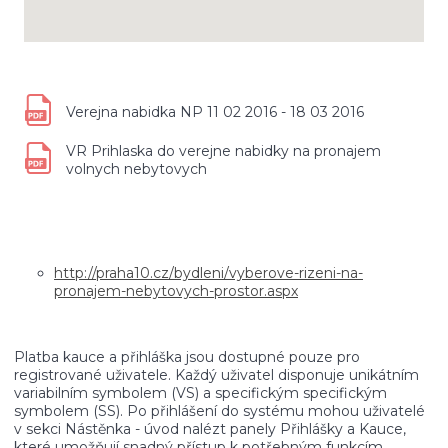
Verejna nabidka NP 11 02 2016 - 18 03 2016
VR Prihlaska do verejne nabidky na pronajem
volnych nebytovych
http://praha10.cz/bydleni/vyberove-rizeni-na-
pronajem-nebytovych-prostor.aspx
Platba kauce a přihláška jsou dostupné pouze pro
registrované uživatele. Každý uživatel disponuje unikátním
variabilním symbolem (VS) a specifickým specifickým
symbolem (SS). Po přihlášení do systému mohou uživatelé
v sekci Nástěnka - úvod nalézt panely Přihlášky a Kauce,
které umožňují snadný přístup k potřebným funkcím.