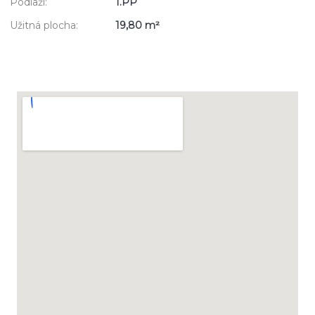
Podlaží:
1.PP
Užitná plocha:
19,80 m²