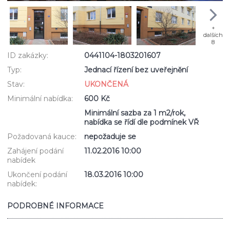
+
dalších
8
ID zakázky:
0441104-1803201607
Typ:
Jednací řízení bez uveřejnění
Stav:
UKONČENÁ
Minimální nabídka:
600 Kč
Minimální sazba za 1 m2/rok,
nabídka se řídí dle podmínek VŘ
Požadovaná kauce:
nepožaduje se
Zahájení podání
11.02.2016 10:00
nabídek
Ukončení podání
18.03.2016 10:00
nabídek:
PODROBNÉ INFORMACE